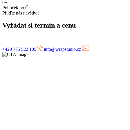
0
+
Poboček po Čr
Přijďte nás navštívit
Vyžádat si termín a cenu
Kontaktovat nás můžete buďto telefonicky, e-mailem anebo využijte
náš kontaktní formulář.
+420 775 522 105
info@wrapstudio.cz